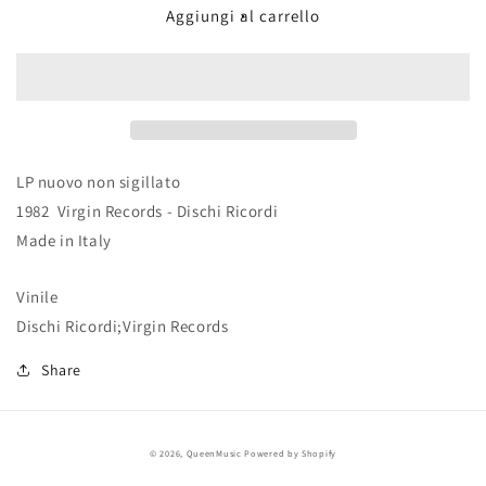
White
White
Aggiungi al carrello
Eagle
Eagle
LP nuovo non sigillato
1982 Virgin Records - Dischi Ricordi
Made in Italy
Vinile
Dischi Ricordi;Virgin Records
Share
© 2026,
QueenMusic
Powered by Shopify