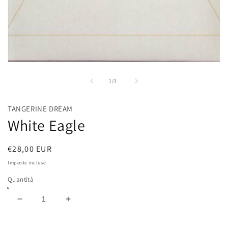
Apri
contenuti
multimediali
su
1
/
1
1
in
finestra
TANGERINE DREAM
modale
White Eagle
Prezzo
€28,00 EUR
di
Imposte incluse.
listino
Quantità
Diminuisci
Aumenta
quantità
quantità
per
per