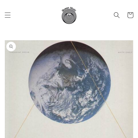
Vai
direttamente
ai contenuti
Carrell
Passa alle
informazioni
sul prodotto