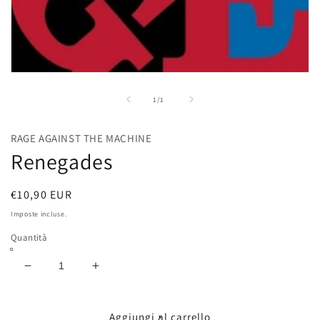
Apri
contenuti
multimediali
su
1
/
1
1
in
finestra
RAGE AGAINST THE MACHINE
modale
Renegades
Prezzo
€10,90 EUR
di
Imposte incluse.
listino
Quantità
Diminuisci
Aumenta
quantità
quantità
per
per
Renegades
Renegades
Aggiungi al carrello