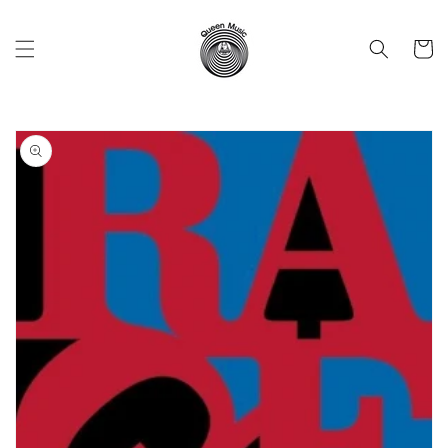
Vai
direttamente
ai contenuti
Carrell
Passa alle
informazioni
sul prodotto