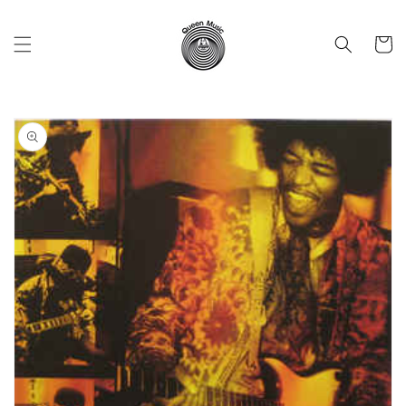
Vai
direttamente
ai contenuti
Carrell
Passa alle
informazioni
sul prodotto