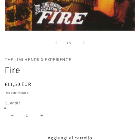
Apri
contenuti
multimediali
su
1
/
1
1
in
finestra
THE JIMI HENDRIX EXPERIENCE
modale
Fire
Prezzo
€11,50 EUR
di
Imposte incluse.
listino
Quantità
Diminuisci
Aumenta
quantità
quantità
per
per
Fire
Fire
Aggiungi al carrello