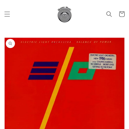
Vai
direttamente
ai contenuti
Carrell
Passa alle
informazioni
sul prodotto