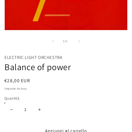
Apri
contenuti
multimediali
su
1
/
1
1
in
finestra
ELECTRIC LIGHT ORCHESTRA
modale
Balance of power
Prezzo
€28,00 EUR
di
Imposte incluse.
listino
Quantità
Diminuisci
Aumenta
quantità
quantità
per
per
Balance
Balance
Aggiungi al carrello