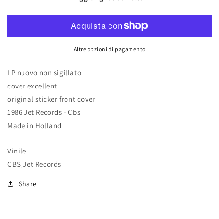
of
of
power
power
Altre opzioni di pagamento
LP nuovo non sigillato
cover excellent
original sticker front cover
1986 Jet Records - Cbs
Made in Holland
Vinile
CBS;Jet Records
Share